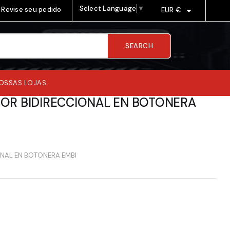
Select Language
▼

Revise seu pedido
EUR €
SEARCH
OSSAS LOJAS
OR BIDIRECCIONAL EN BOTONERA
NAL EN BOTONERA EMBI