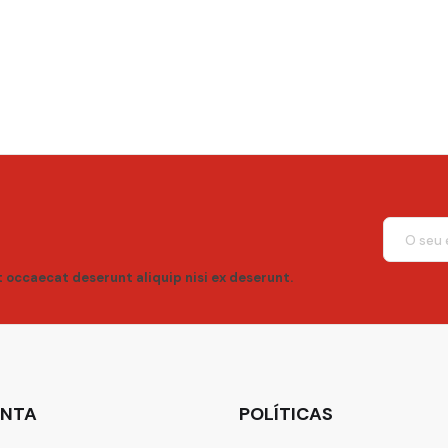
t occaecat deserunt aliquip nisi ex deserunt.
ONTA
POLÍTICAS