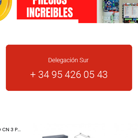
MAGNETOTERMICO CN 3 POLOS + NEUTRO 25A CURVA C 6KA