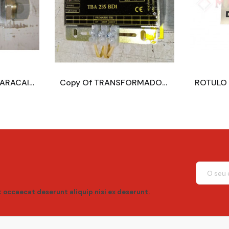
Copy Of TRANSFORMADOR OTIS MONOF 250VA 190-220-380/100-18
ROTULO ALUMINIO ASCENSOR NIVEL DE PLANTA 100x70MM
t occaecat deserunt aliquip nisi ex deserunt.