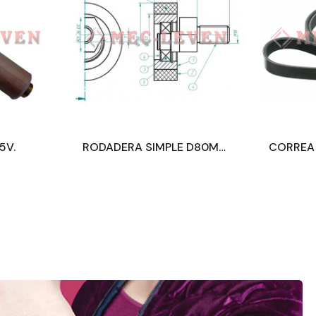
5V.
RODADERA SIMPLE D80MM CON EJE Y RODAMIENTO