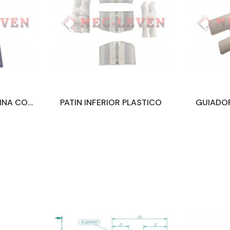
BOTONERA DE CABINA CON PULSADOR CEHAM 3D REDONDO AZUL 24V 2 PARADAS
PATIN INFERIOR PLASTICO