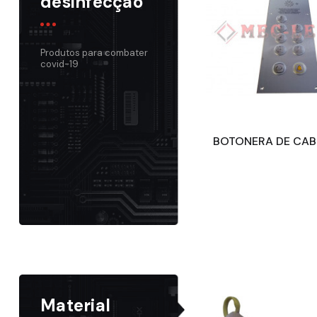
desinfecção
Produtos para combater
covid-19
Material