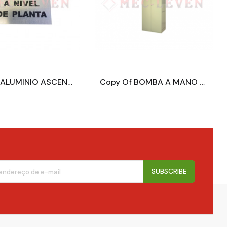
Copy Of BOMBA A MANO PAM 800
Copy Of PULSADOR RT42 IX LED 30 V 1NO ROJO "NUMERICO"
SUBSCRIBE