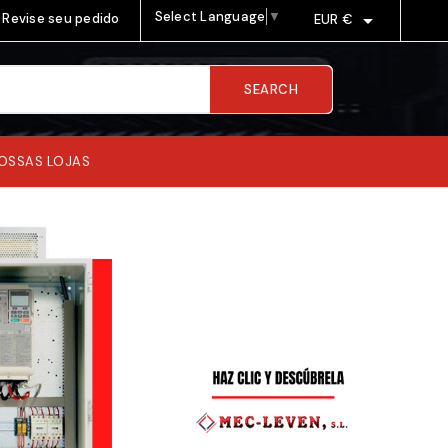
Select Language
▼

Revise seu pedido
EUR €
SEARCH
OSSAS LOJAS