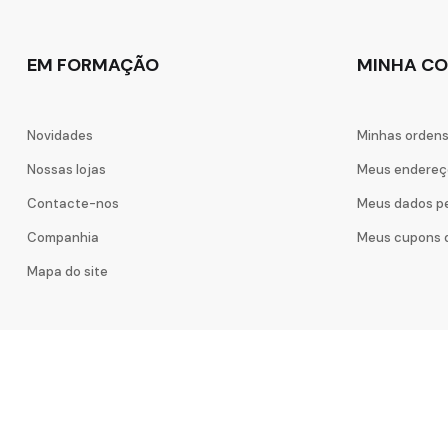
EM FORMAÇÃO
MINHA C
Novidades
Minhas orden
Nossas lojas
Meus endereç
Contacte-nos
Meus dados p
Companhia
Meus cupons 
Mapa do site
Copyright © 2020
LeoTheme
. Todos los derechos reservados.