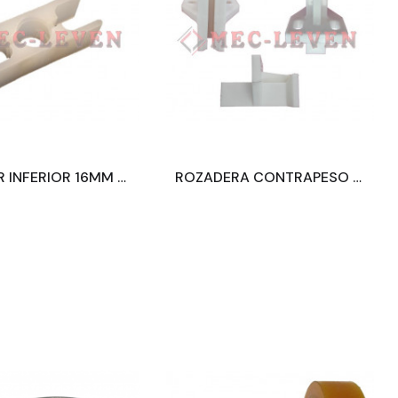
GUIADOR INFERIOR 16MM FERMATOR PUERTA COMPACT
ROZADERA CONTRAPESO S/ENGRASADOR ARNITEL GUIA 5MM