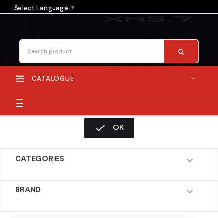
Select Language
▼
CATALOGUE
Toggle
☰
navigation

OK
CATEGORIES

BRAND
