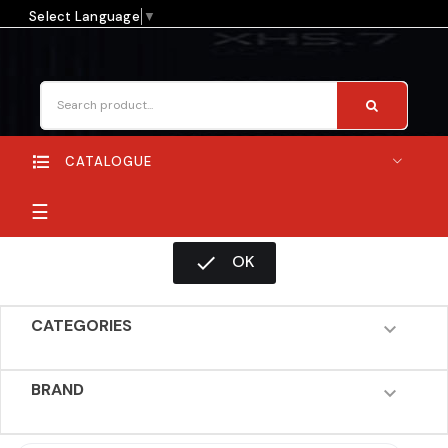
Select Language
▼
CATALOGUE
Toggle
☰
navigation

OK
CATEGORIES

BRAND
